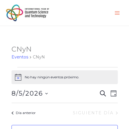
Ir
al
contenido
CNyN
Eventos
CNyN
Eventos
for
No hay ningún eventos próximo.
Notice
agosto
5,
8/5/2026
Búsqueda
Navega
BUSCAR
DÍA
2026
y
de
Seleccionar
navegació
vistas
fecha.
SIGUIENTE DÍA
Día anterior
de
de
vistas
Evento
de