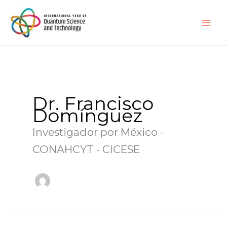
Ir
al
contenido
Dr. Francisco
Domínguez
Investigador por México -
CONAHCYT - CICESE