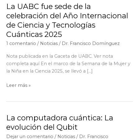
La UABC fue sede de la
celebración del Año Internacional
de Ciencia y Tecnologías
Cuánticas 2025
1 comentario
/
Noticias
/
Dr. Francisco Domínguez
Nota publicada en la Gaceta de UABC. Ver nota
completa aquí En el marco de la Semana de la Mujer y
la Niña en la Ciencia 2025, se llevó a […]
La
Leer más »
UABC
fue
sede
de
La computadora cuántica: La
la
evolución del Qubit
celebración
Dejar un comentario
/
Noticias
/
Dr. Francisco
del