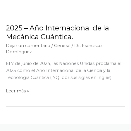
DE
CIENCIAS
–
Mecánica
2025 – Año Internacional de la
Cuántica
Mecánica Cuántica.
–
Dejar un comentario
/
General
/
Dr. Francisco
Entrevista
Domínguez
El 7 de junio de 2024, las Naciones Unidas proclama el
2025 como el Año Internacional de la Ciencia y la
Tecnología Cuántica (IYQ, por sus siglas en inglés) .
2025
Leer más »
–
Año
Internacional
de
la