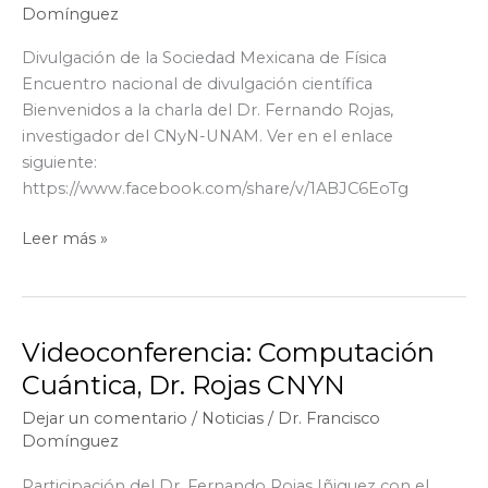
Domínguez
Año
Internacional
Divulgación de la Sociedad Mexicana de Física
de
Encuentro nacional de divulgación científica
Ciencia
Bienvenidos a la charla del Dr. Fernando Rojas,
y
investigador del CNyN-UNAM. Ver en el enlace
Tecnologías
siguiente:
Cuánticas
https://www.facebook.com/share/v/1ABJC6EoTg
2025
La
Leer más »
computadora
cuántica:
La
evolución
Videoconferencia: Computación
del
Cuántica, Dr. Rojas CNYN
Qubit
Dejar un comentario
/
Noticias
/
Dr. Francisco
Domínguez
Participación del Dr. Fernando Rojas Iñiguez con el