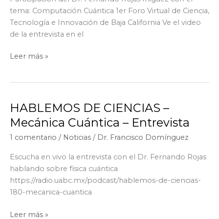
tema: Computación Cuántica 1er Foro Virtual de Ciencia,
Tecnología e Innovación de Baja California Ve el video
de la entrevista en el
Videoconferencia:
Leer más »
Computación
Cuántica,
Dr.
Rojas
HABLEMOS DE CIENCIAS –
CNYN
Mecánica Cuántica – Entrevista
1 comentario
/
Noticias
/
Dr. Francisco Domínguez
Escucha en vivo la entrevista con el Dr. Fernando Rojas
hablando sobre física cuántica
https://radio.uabc.mx/podcast/hablemos-de-ciencias-
180-mecanica-cuantica
HABLEMOS
Leer más »