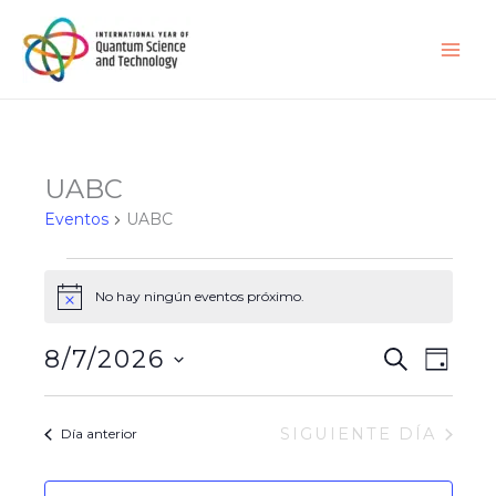
Ir
al
contenido
UABC
Eventos
UABC
Eventos
for
No hay ningún eventos próximo.
Notice
agosto
7,
8/7/2026
Búsqueda
Navega
BUSCAR
DÍA
2026
y
de
Seleccionar
navegació
vistas
fecha.
SIGUIENTE DÍA
Día anterior
de
de
vistas
Evento
de