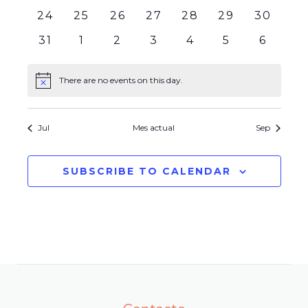
eventos
eventos
eventos
eventos
eventos
eventos
eventos
0
0
0
0
0
0
0
24
25
26
27
28
29
30
eventos
eventos
eventos
eventos
eventos
eventos
eventos
0
0
0
0
0
0
0
31
1
2
3
4
5
6
eventos
eventos
eventos
eventos
eventos
eventos
evento
There are no events on this day.
Notice
Jul
Mes actual
Sep
SUBSCRIBE TO CALENDAR